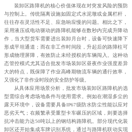
装卸区路障机的核心价值体现在对突发风险的预防
与控制上。传统隔离设施如固定式水泥墩或金属栏杆，
往往存在灵活性不足、应急响应慢的问题。相比之下，
采用液压或电动驱动的路障机能够在数秒内完成升降动
作，当大型货车需要进出装卸月台时，设备可快速降下
形成平坦通道；而在非工作时间段，升起后的路障柱可
形成物理屏障，有效防止未经授权的车辆闯入。这种动
态管控模式尤其适合批发市场装卸区昼夜作业强度差异
大的特点，既保障了作业高峰期物流车辆的通行效率，
又强化了非作业时段的安全防护等级。
从具体应用场景分析，批发市场装卸区路障机的选
型需综合考虑场地条件与使用需求。例如在潮湿多尘的
露天环境中，设备需要具备IP67级防水防尘性能以应对
恶劣天气；在频繁承受重型卡车碾压的区域，则要选择
抗冲击能力达50吨以上的钢结构路障机。部分现代化装
卸区还开始集成车牌识别系统，通过与路障机联动实现