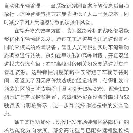
自动化车辆管理——当系统识别到备案车辆信息后自动
放行，这种智能管控方式显著降低了人工干预成本，同
时减少了因人为疏忽导致的误操作风险。
在提升物流效率方面，装卸区路障机的战略部署能
够优化车辆动线规划。通过在主通道与备用通道设置不
同响应模式的路障设备，管理人员可根据实时车流量动
态调整通行路线。例如在早晚装卸高峰时段，开启双通
道模式分流车辆；在非高峰时段则关闭次要通道以集中
管理资源。这种弹性调度策略不仅缩短了车辆等待时
间，还避免了因无序停放造成的通道堵塞，使得批发市
场装卸区的日均货物吞吐量可提升15%-20%。配合LED
指示灯与声光报警装置，路障机还能在设备升降时向驾
驶员发出明确警示，进一步降低操作过程中的安全隐
患。
除了基础功能外，现代批发市场装卸区路障机正朝
着智能化方向发展。部分高端型号已配备远程监控模