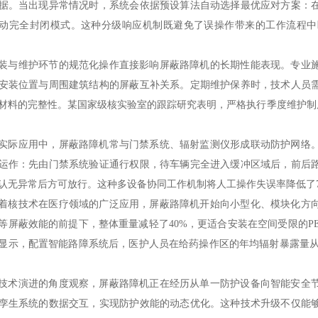
据。当出现异常情况时，系统会依据预设算法自动选择最优应对方案：
动完全封闭模式。这种分级响应机制既避免了误操作带来的工作流程中
装与维护环节的规范化操作直接影响屏蔽路障机的长期性能表现。专业
安装位置与周围建筑结构的屏蔽互补关系。定期维护保养时，技术人员
材料的完整性。某国家级核实验室的跟踪研究表明，严格执行季度维护制
实际应用中，屏蔽路障机常与门禁系统、辐射监测仪形成联动防护网络
运作：先由门禁系统验证通行权限，待车辆完全进入缓冲区域后，前后
认无异常后方可放行。这种多设备协同工作机制将人工操作失误率降低了
着核技术在医疗领域的广泛应用，屏蔽路障机开始向小型化、模块化方
等屏蔽效能的前提下，整体重量减轻了40%，更适合安装在空间受限的PE
显示，配置智能路障系统后，医护人员在给药操作区的年均辐射暴露量从1.5
技术演进的角度观察，屏蔽路障机正在经历从单一防护设备向智能安全
孪生系统的数据交互，实现防护效能的动态优化。这种技术升级不仅能