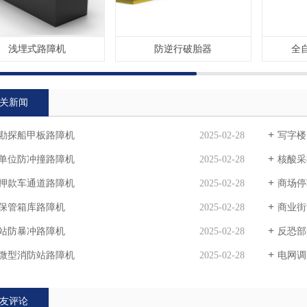
浅埋式路障机
防逆行破胎器
全
关新闻
勘探船甲板路障机
2025-02-28
写字楼
单位防冲撞路障机
2025-02-28
核酸采
押款车通道路障机
2025-02-28
商场停
保管箱库路障机
2025-02-28
商业街
站防暴冲路障机
2025-02-28
反恐部
微型消防站路障机
2025-02-28
电网调
友评论