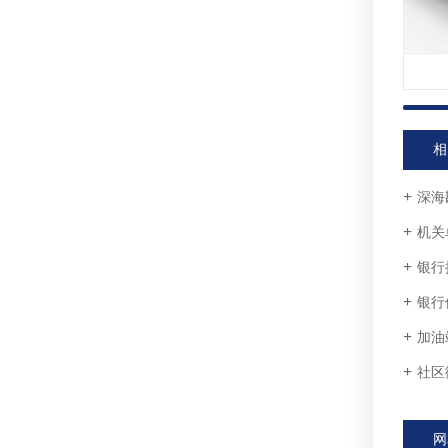
相
深海
机关
银行
银行
加油
社区
网