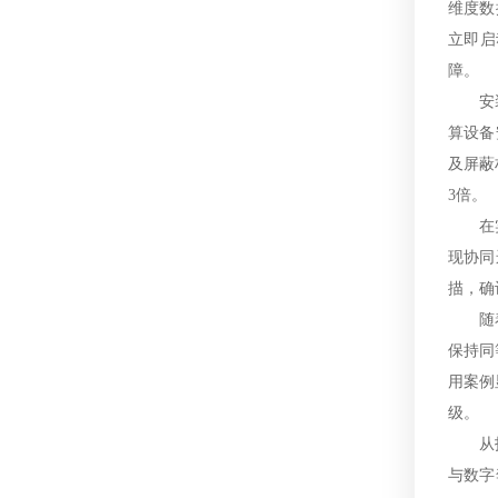
维度数
立即启
障。
安
算设备
及屏蔽
3倍。
在
现协同
描，确
随
保持同
用案例
级。
从
与数字