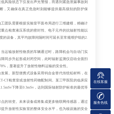
在低风险状态下仅发出声光警报，而遇到紧急泄漏事故则
断，又确保在真正危急时刻能够提供最高级别的防护保
施工团队需要根据实验室平面布局进行三维建模，精确计
需重点检查液压系统的密封性、电子元件的抗辐射性能以
度的设备，其平均故障间隔时间可延长至常规维护组的2.
。当运输放射性物质的车辆通过时，路障机会与自动门实
路障同步升起形成封闭空间，此时辐射监测仪启动全面扫
78%，显著提升了放射性物料运输的安全性。
向发展。新型便携式设备采用钨合金替代传统铅材料，在
T-CT检查室或放射性药物配制间。某三甲医院的临床应
在线客服
mSv下降至0.3mSv，达到国际辐射防护标准的最优等
节点的转变。未来设备或将集成更多物联网传感器，通过
服务热线
够提升放射性实验室的整体安全水平，也为核设施的安全