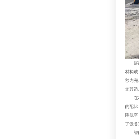
屏
材构成
秒内完
尤其适
在
的配比
降低至
了设备
智