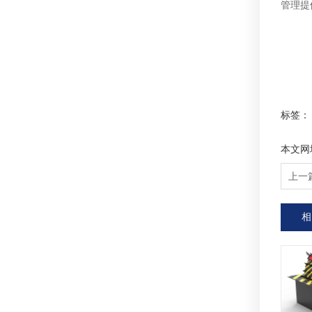
管理提
标签：
本文网
上一
相